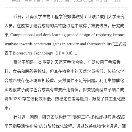
来源：生物工程学院 发布时间 : 2026-05-28 点击数：
199
近日，江南大学生物工程学院郑璞教授团队联合厦门大学研究
人员，在覆盆子酮合成酶的高性能改造中取得了重要进展，研究成
果
“Computational and deep-learning-guided design of raspberry ketone
synthase towards concurrent gains in activity and thermostability”
正式发
表于
Bioresource Technology
（
IF = 9.0
）。
覆盆子酮是一类重要的天然芳香化合物，广泛应用于香精香
料、食品和医药等领域，但其在植物中的天然含量极低，传统化学
合成路线存在环境负担较重、天然属性不足等问题。利用生物催化
实现覆盆子酮绿色合成具有重要应用价值，但关键酶覆盆子酮合成
酶
Ri
RZS1
存在催化效率低、热稳定性差等瓶颈，限制了其工业化应
用。
针对这一问题，研究团队构建了“隧道工程
-
多维虚拟筛选
-
深度
学习指导活性补偿”的分阶段优化流程。通过改善底物传输通道、筛