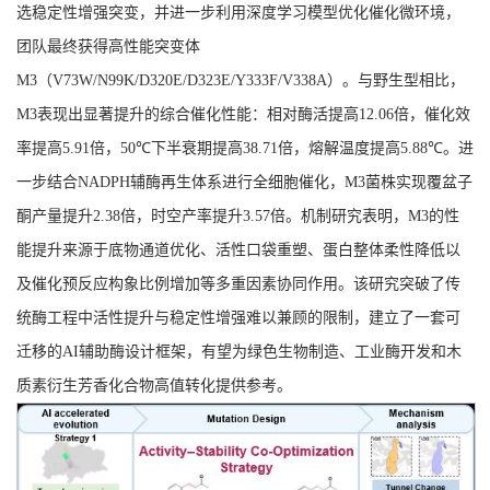
选稳定性增强突变，并进一步利用深度学习模型优化催化微环境，
团队最终获得高性能突变体
M3
（
V73W/N99K/D320E/D323E/Y333F/V338A
）。与野生型相比，
M3
表现出显著提升的综合催化性能：相对酶活提高
12.06
倍，催化效
率提高
5.91
倍，
50℃
下半衰期提高
38.71
倍，熔解温度提高
5.88℃
。进
一步结合
NADPH
辅酶再生体系进行全细胞催化，
M3
菌株实现覆盆子
酮产量提升
2.38
倍，时空产率提升
3.57
倍。机制研究表明，
M3
的性
能提升来源于底物通道优化、活性口袋重塑、蛋白整体柔性降低以
及催化预反应构象比例增加等多重因素协同作用。该研究突破了传
统酶工程中活性提升与稳定性增强难以兼顾的限制，建立了一套可
迁移的
AI
辅助酶设计框架，有望为绿色生物制造、工业酶开发和木
质素衍生芳香化合物高值转化提供参考。