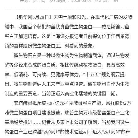
来源：新华网 发布时间 : 2026-06-01 点击数：
94
【新华网5月29日】无需土壤和阳光，在现代化厂房的发酵
罐中，我国首个获批的丝状真菌微生物蛋白——威尼斯镰刀菌
蛋白正加速培育。这是上海证券报记者日前探访位于江西景德
镇的富祥股份微生物蛋白工厂时看到的景象。
微生物蛋白是一种以微生物为生物制造载体，通过生物发
酵等途径来合成的蛋白质，相比传统动植物蛋白，具备高效
率、低消耗、可持续、更健康等优势。“十五五”规划纲要提
出，将生物制造纳入未来产业重点培育。微生物蛋白作为生物
制造的重要赛道，当前正迈入商业化落地的关键窗口期。
安琪酵母拟斥资7.97亿元扩充酵母蛋白产能，富祥股份2万
吨微生物蛋白项目建设提速，瑞普生物万吨级菌丝蛋白产业化
基地稳步推进……记者从多家上市公司了解到，当前我国微生
物蛋白产业已跨越“从0到1”的技术验证期，迈入“从1到N”的产