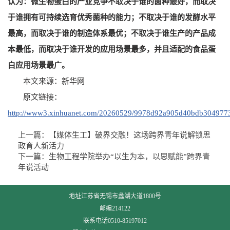
认为：微生物蛋白的产业竞争不取决于谁的菌种最好，而取决
于谁拥有可持续选育优秀菌种的能力；不取决于谁的发酵水平
最高，而取决于谁的制造体系最优；不取决于谁生产的产品成
本最低，而取决于谁开发的应用场景最多，并且适配的食品蛋
白应用场景最广。
本文来源：新华网
原文链接：
http://www3.xinhuanet.com/20260529/9978d92a905d40bdb304977
上一篇：
【媒体生工】破界交融！这场跨界青年说解锁思
政育人新活力
下一篇：
生物工程学院举办“以生为本，以思赋能”跨界青
年说活动
地址江苏省无锡市蠡湖大道1800号
邮编214122
联系电话0510-85197012