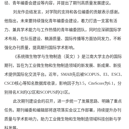
径、青年编委会建设等内容，并提出了期刊高质量发展建议。
刘龙作总结发言，对学院的支持和各位编委的贡献表示感谢。
他指出，未来要持续强化青年编委会建设，着力打造一支富有活
力、兼具学术能力与工作热情的青年编委团队，同时应深耕国际学
术布局，在队伍建设、稿源质量、国际传播等方面协同发力，不断
强化办刊质量，提高期刊国际学术影响。
《系统微生物学与生物制造
（英文）
》是江南大学主办的国际
期刊，
旨在
为工业微生物和生物制造领域的新发展、新成果、新技
术提供国际化交流平台。近年，
SMAB
先后被
SCOPUS
、
EI
、
ESCI
、
CSCD
核心等知名数据库收录，影响因子为
3.5
，
CiteScore
为
6.
1
，分
别排名
JCR
的
Q2
区和
SCOPUS
的
Q1
区。
此次期刊建设会的召开，进一步统一了发展思路、明确了重点
任务。期刊编委和编辑部将逐项落实会议工作部署，持续提升办刊
质量与学术影响力，助力工业微生物和生物制造领域科技创新与学
科发展。