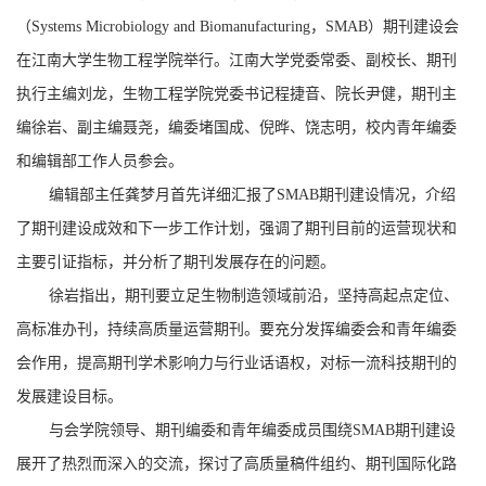
（
Systems Microbiology and Biomanufacturing
，
SMAB
）期刊建设会
在江南大学生物工程学院举行。江南大学党委常委、副校长、期刊
执行主编刘龙，生物工程学院党委书记程捷音、院长尹健，期刊主
编徐岩、副主编聂尧，编委堵国成、倪晔、饶志明，校内青年编委
和编辑部工作人员参会。
编辑部主任龚梦月首先
详细
汇报了
SMAB
期刊建设情况，
介绍
了期刊建设成效和下一步工作计划，强调了期刊目前的运营现状和
主要引证指标，并分析了期刊发展存在的问题。
徐岩指出，期刊要立足生物制造领域前沿，坚持高起点定位、
高标准办刊，持续高质量运营期刊。要充分发挥编委会和青年编委
会作用，提高期刊学术影响力与行业话语权，对标一流科技期刊的
发展建设目标。
与会
学院领导、期刊编委和青年编委成员
围绕
SMAB
期刊建设
展开了
热烈而深入
的
交流，探讨了高质量稿件组约、期刊国际化路