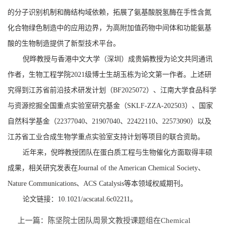
的分子识别机制和酶结构域依赖，拓展了氨基酸脱氢酶在手性含氮
化合物绿色制造中的应用边界，为高附加值药物中间体和功能氨基
酸的生物制造提供了新型技术平台。
倪晔教授与香港中文大学（深圳）成贵娟教授为论文共同通讯
作者，生物工程学院
2021
级博士生胡玉栋为论文第一作者。上述研
究得到江苏省前沿技术研发计划（
BF2025072
）、江南大学食品科学
与资源挖掘全国重点实验室研究基金（
SKLF-ZZA-202503
）、国家
自然科学基金（
22377040
、
21907040
、
22422110
、
22573090
）以及
江苏省工业合成生物学重点实验室支持计划等项目的联合资助。
近年来，倪晔教授团队在蛋白质工程与生物催化方面取得丰硕
成果，相关研究发表在
Journal of the American Chemical Society
、
Nature Communications
、
ACS Catalysis
等本领域权威期刊。
论文链接：
10.1021/acscatal.6c02211
。
上一篇：
陈坚院士团队周景文教授课题组在Chemical