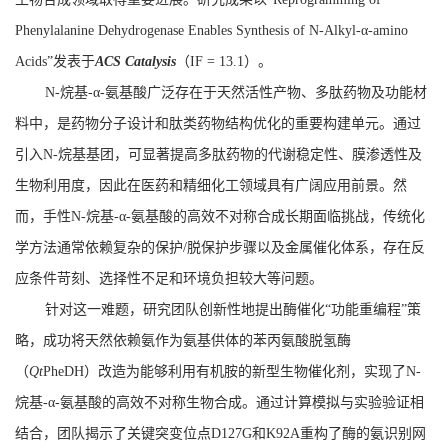
Phenylalanine Dehydrogenase Enables Synthesis of N-Alkyl-α-amino
Acids”
发表于
ACS Catalysis
（
IF = 13.1
）。
N-
烷基
-α-
氨基酸广泛存在于天然活性产物、多肽药物及功能材
料中，是药物分子设计和肽类药物结构优化的重要构建单元。通过
引入
N-
烷基基团，可显著提高多肽药物的代谢稳定性、膜渗透性及
生物利用度，因此在医药和精细化工领域具有广阔应用前景。然
而，手性
N-
烷基
-α-
氨基酸的高效不对称合成长期面临挑战，传统化
学方法通常依赖复杂的保护
/
脱保护步骤以及金属催化体系，存在反
应条件苛刻、选择性不足和环境负担较大等问题。
针对这一难题，研究团队创新性地提出酶催化
“
功能重编程
”
策
略，成功将天然依赖氨作为氨基供体的苯丙氨酸脱氢酶
（
Qt
PheDH
）改造为能够利用有机胺的新型生物催化剂，实现了
N-
烷基
-α-
氨基酸的高效不对称生物合成。通过计算模拟与实验验证相
结合，团队揭示了关键突变位点
D127G
和
K92A
重构了酶的氨识别网