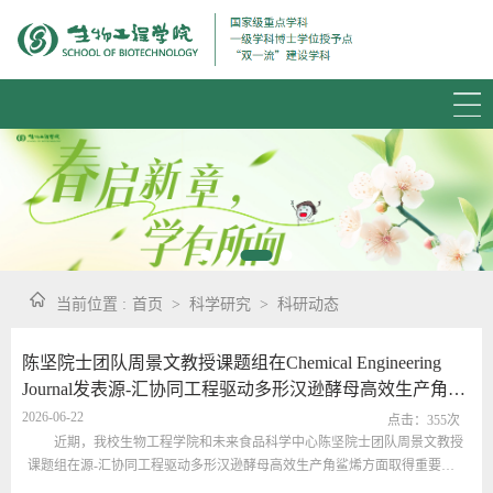
当前位置 :
首页
>
科学研究
>
科研动态
陈坚院士团队周景文教授课题组在Chemical Engineering
Journal发表源-汇协同工程驱动多形汉逊酵母高效生产角鲨
烯的研究成果
2026-06-22
点击：
355
次
近期，我校生物工程学院和未来食品科学中心陈坚院士团队周景文教授
课题组在源-汇协同工程驱动多形汉逊酵母高效生产角鲨烯方面取得重要进
展，研究成果“Balancing cytosolic-peroxisomal biosynthesis and lipid droplet