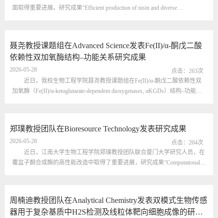
面取得重要进展。研究成果“Efficient production of nisin and diverse
lanthipeptides in Escherichia coli through coordination of expression, modification,
and maturation in a tailormade compartmentalized biosynthetic platform”发表于
Chemical Engineering Journal （IF: 13.2）。乳酸链球菌素作为目前唯一被批
聂尧教授课题组在Advanced Science发表Fe(II)/α-酮戊二酸
准作为食品防腐剂使用的抗菌肽，具...
依赖性双加氧酶结构–功能关系研究成果
2026-05-28
点击：
263
次
近日，我校生物工程学院聂尧教授课题组在Fe(II)/α-酮戊二酸依赖性双
加氧酶（Fe(II)/α-ketoglutarate-dependent dioxygenases, αKGDs）结构–功能关
系解析方面取得重要进展。相关研究成果以“Protein Structuromics Reveals a
Loop-Controlled Half-Open Active Pocket Conformation Throughout Fe(II)/α-
ketoglutarate-Dependent Dioxygenase Catalytic Cycle”为题发表于Advanced
郑璞教授团队在Bioresource Technology发表研究成果
Science (IF = 14.1)。αKGDs是自然界中一...
2026-05-28
点击：
204
次
近日，江南大学生物工程学院郑璞教授团队联合厦门大学研究人员，在
覆盆子酮合成酶的高性能改造中取得了重要进展，研究成果“Computational
and deep-learning-guided design of raspberry ketone synthase towards concurrent
gains in activity and thermostability”正式发表于Bioresource Technology（IF =
9.0）。覆盆子酮是一类重要的天然芳香化合物，广泛应用于香精香料、食
周楠迪教授团队在Analytical Chemistry发表双模式生物传感
品和医药等领域，但其在植物中的天然含量极低，...
器用于复杂基质中H2S检测及线粒体靶向细胞成像的研究