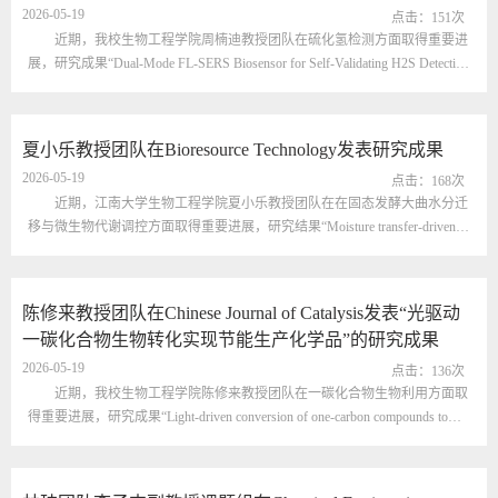
成果
2026-05-19
点击：
151
次
近期，我校生物工程学院周楠迪教授团队在硫化氢检测方面取得重要进
展，研究成果“Dual-Mode FL-SERS Biosensor for Self-Validating H2S Detection
in Complex Matrices and Mitochondria-Targeted Cellular Imaging”正式发表于
Analytical Chemistry（IF = 6.7）
（https://doi.org/10.1021/acs.analchem.6c00460）。硫化氢（H2S）是继一氧化
夏小乐教授团队在Bioresource Technology发表研究成果
氮和一氧化碳之后公认的第三种内源性气体信号分子。在食品发酵中，微量
2026-05-19
H2S有助于啤酒...
点击：
168
次
近期，江南大学生物工程学院夏小乐教授团队在在固态发酵大曲水分迁
移与微生物代谢调控方面取得重要进展，研究结果“Moisture transfer-driven
quality enhancement in solid-state fermented Daqu: Synergistic effects of microbial
community adaptation and functional enzyme metabolism”正式发表于Bioresource
Technology（IF=9.0）（https://doi.org/10.1016/j.biortech.2026.134771）。传统
陈修来教授团队在Chinese Journal of Catalysis发表“光驱动
固态发酵（SSF）在食品饮料生...
一碳化合物生物转化实现节能生产化学品”的研究成果
2026-05-19
点击：
136
次
近期，我校生物工程学院陈修来教授团队在一碳化合物生物利用方面取
得重要进展，研究成果“Light-driven conversion of one-carbon compounds to
achieve energy-efficient production of chemicals”正式发表于Chinese Journal of
Catalysis (IF = 17.7)
(https://www.sciencedirect.com/science/article/pii/S1872206725649059)。社会与