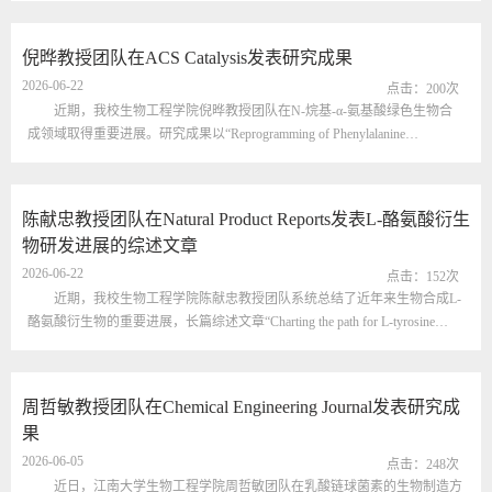
storage for squalene overproduction in Ogataea parapolymorpha”正式发表于
Chemical Engineering Journal (IF=13.2)
倪晔教授团队在ACS Catalysis发表研究成果
(https://doi.org/10.1016/j.cej.2026.177152)。角鲨烯是一种重要的三萜类化合
2026-06-22
物，广泛...
点击：
200
次
近期，我校生物工程学院倪晔教授团队在N-烷基-α-氨基酸绿色生物合
成领域取得重要进展。研究成果以“Reprogramming of Phenylalanine
Dehydrogenase Enables Synthesis of N-Alkyl-α-amino Acids”发表于ACS
Catalysis（IF = 13.1）。N-烷基-α-氨基酸广泛存在于天然活性产物、多肽药
物及功能材料中，是药物分子设计和肽类药物结构优化的重要构建单元。通
陈献忠教授团队在Natural Product Reports发表L-酪氨酸衍生
过引入N-烷基基团，可显著提高多肽药物的代谢稳定性、膜渗透性及生物
物研发进展的综述文章
利...
2026-06-22
点击：
152
次
近期，我校生物工程学院陈献忠教授团队系统总结了近年来生物合成L-
酪氨酸衍生物的重要进展，长篇综述文章“Charting the path for L-tyrosine
derivatives: from engineering strategies to microbial cell factories”正式发表于
Natural Product Reports (IF = 10.6) (https://doi.org/10.1039/D5NP00091B)。L-酪
氨酸及其衍生物是具有高价值的芳香族化合物，在食品、制药和化工行业应
周哲敏教授团队在Chemical Engineering Journal发表研究成
用广泛。传统的通过天然提取和化学合成生产...
果
2026-06-05
点击：
248
次
近日，江南大学生物工程学院周哲敏团队在乳酸链球菌素的生物制造方