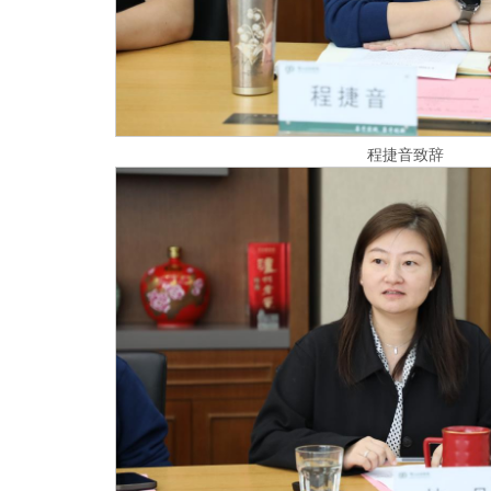
程捷音致辞