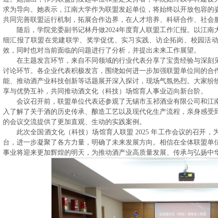
求为导向。她表示，江南大学作为联盟发起单位，将始终以开放包容的
共同完善联盟运行机制，拓展合作边界，在人才培养、科研合作、社会
随后，学院党委副书记林丹做2024年度育人联盟工作汇报。以江
细汇报了联盟在党建联学、奖学促优、实习实践、访企拓岗、校园活
效，同时也对当前面临的问题进行了分析，并提出未来工作展望。
在主题发言环节，来自不同领域的行业代表分享了宝贵经验与深刻
讨论环节。各企业代表积极发言，围绕如何进一步加强联盟单位间的合
能、推动酒产业科技创新等话题展开深入探讨，现场气氛热烈。大家纷
享与优势互补，共同推动酒文化（科技）场馆育人事业迈向新台阶。
会议召开前，联盟单位代表还参观了无锡市玉祁酒业有限公司和江
入了解了关于酒的历史传承、酿造工艺以及现代化生产流程，亲身感受
的会议交流提供了更加直观、生动的实践案例。
此次全国酒文化（科技）场馆育人联盟 2025 年工作会议的召开
台，进一步凝聚了各方力量，明确了未来发展方向。相信在全体联盟单
事业将迎来更加辉煌的明天，为推动酒产业高质量发展、传承与弘扬中