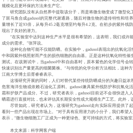
规模化且更环保的方法来生产它。
研究团队没有从自然界中提取该分子，而是将微生物变成了微型化
了斑马鱼合成gadusol的完整代谢通路，随后对微生物的遗传特性和培养
量增长了近93倍，从每升45.2毫克增至约每升4.2克。在初步的紫外
现出了良好的潜力。
“在实验室中达到这种生产水平是很有希望的，这表明，我们或许
成分的需求。”张萍说。
这种化合物可能不仅能防晒。在实验中，gadusol表现出的抗氧化
中和因紫外线照射而产生的损伤细胞的自由基。正是这种抗氧化特性催
测试。在该测试中，当gadusol中和自由基时，原本紫色的化学信号
快速识别出产量更高的细菌菌株。“与传统的化学分析方法相比，这种方
江南大学博士后胥睿睿表示。
这项研究开展的同时，人们对替代某些传统防晒成分的兴趣日益浓
危害海洋生物或依赖石油化工原料。gadusol兼具紫外线防护和抗氧
霜和护肤产品成分。不过，研究者表示，gadusol目前还不会很快进入人
晒霜进行直接对比，也未评估其长期安全性或大规模生产工艺。此外，
尽管如此，研究者认为，这项研究为gadusol走向实际应用提供
看到一些产品出现在市场上。“对于具有应用潜力的小分子，我们希望人
表示，“微生物细胞工厂正成为一种更绿色、更可持续的方式，将实验室
本文来源：科学网客户端