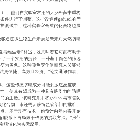
工厂。他们在实验室常用的大肠杆菌中重构
条件进行了调整。这些改造使gadusol的产
线防护测试中，这种实验室合成的化合物也展
能够通过微生物生产来满足未来对天然防晒
活性与维生素C相当，这意味着它可能有助于
生了一个实用的捷径：一种基于颜色的筛选
会转变为黄色。这种颜色变化使研究人员能够
法更便捷、高效且经济。”论文通讯作者、
厚。这些传统防晒成分可能刺激敏感皮肤、
化活性，使其有望成为一种具有吸引力的防晒
们的生活。该研究并未将gadusol与市售防
该化合物上市还需要获得监管部门的批准。
了起点。基于现有技术，他预计两年内将开始
们能够不再局限于传统的提取方法。”张萍
发现转化为实际应用。”