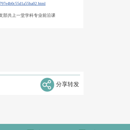
ab797e4b0c55d1a55ba02.html
团支部共上一堂学科专业前沿课
分享转发