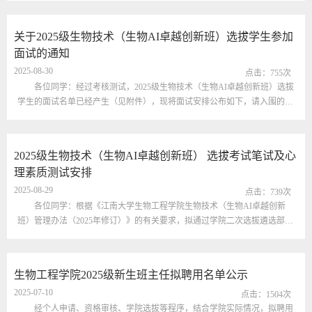
关于2025级生物技术（生物AI卓越创新班）选拔学生参加
面试的通知
2025-08-30
点击：
755
次
各位同学：经过考核测试，2025级生物技术（生物AI卓越创新班）选拔
学生的面试名单已经产生（见附件），现将面试安排公布如下，请入围的同
学准时参加。一、面试时间：集合时间：8月31日（周日）下午13:15，宣讲
要求；面试时间：8月31日（周日）下午13:30开始，按公布的名单顺序进
行，每人8分钟左右。二、面试地点：集合地点：生工楼B312会议室；面试
2025级生物技术（生物AI卓越创新班） 选拔考试笔试及心
地点：生工楼B327会议室。三、注意事项：1.请考生带好身份证、一卡通。
理素质测试安排
2.如经考...
2025-08-29
点击：
739
次
各位同学：根据《江南大学生物工程学院生物技术（生物AI卓越创新
班）管理办法（2025年修订）》的有关要求，拟通过学院二次选拔遴选部分
学生加入“生物技术（生物AI卓越创新班）”（以下简称“创新班”）。现将有
关工作通知如下：一、笔试安排1.笔试科目：数学笔试时间：2025年8月30
日（周六）上午8:30-10:00笔试地点：二教楼2A1272.笔试注意事项：考生带
生物工程学院2025级新生班主任拟聘用名单公示
好身份证明（身份证、校园一卡通）、黑色水笔、2B铅笔、橡皮等文具用
2025-07-10
品，...
点击：
1504
次
经个人申请、资格审核、学院选拔等程序，结合学院实际情况，拟聘用