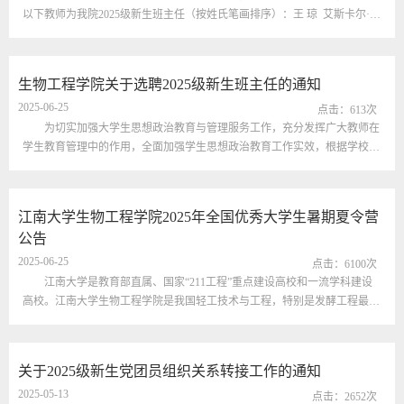
以下教师为我院2025级新生班主任（按姓氏笔画排序）：王 琼 艾斯卡尔·艾
拉提 朱 瑞 刘中美 刘 畅孙驰贺 李慧晓杉 张同舟 张 玲 陈文卓 陈鹏程
赵鑫锐 郭军玲 曹晓梅 康皓博 韩 俊 曾伟主现予以公示，公示期：2025
年7月10日至7月14日。期间如有异议，请实名向学院学工办反馈，联系人：
生物工程学院关于选聘2025级新生班主任的通知
周老师（0510-85320230）。江南大学生物工程学院2025...
2025-06-25
点击：
613
次
为切实加强大学生思想政治教育与管理服务工作，充分发挥广大教师在
学生教育管理中的作用，全面加强学生思想政治教育工作实效，根据学校相
关文件要求，结合我院工作实际，现开展生物工程学院2025级新生班主任选
聘工作，具体通知如下。一、选聘范围在专任教师、党政管理干部、教辅人
员等范围中选聘。二、选聘条件1.拥护党的基本路线，具有较高政治素养和
江南大学生物工程学院2025年全国优秀大学生暑期夏令营
理论水平；2.热爱学生，热爱学生管理工作与思想政治教育工作；3.具备较
公告
强的...
2025-06-25
点击：
6100
次
江南大学是教育部直属、国家“211工程”重点建设高校和一流学科建设
高校。江南大学生物工程学院是我国轻工技术与工程，特别是发酵工程最具
影响力和竞争力的高等教育基地之一，是我国发酵工程学科的诞生地，建立
了我国第一个发酵工程国家重点学科及本硕博人才培养体系。“轻工技术与
工程”一级学科在教育部第四轮全国学科评估中获评A+，于2017年入选我国
关于2025级新生党团员组织关系转接工作的通知
首轮“双一流”建设学科，并于2022年进入第二轮“双一流”建设学科名单。
2025-05-13
为...
点击：
2652
次