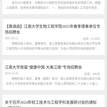
各位2025级新生：为做好2025级新生党员团员组织关系转接工作，根据
上级要求，现将有关事项通知如下：一、党组织关系转接1.江苏省外党员。
需在全国党员管理信息系统中进行网上转接，同时要由具有全国范围内直接
相互转移组织关系权限的党组织开具纸质介绍信。（1）全国党员管理信息
系统转接：转入支部为“中共江南大学生物工程学院2025级研究生支部委员
【邀请函】江南大学生物工程学院2025年春季理事单位专
会”。（2）纸质介绍信转接：介绍信抬头为“江南大学党委组织部”；介绍信
场招聘会
去...
2025-03-12
点击：
1110
次
尊敬的用人单位、理事单位：衷心感谢贵单位长期以来对江南大学生物
工程学院人才培养和办学事业的鼎力支持！为深入贯彻党中央和国务院“实
施就业优先战略，促进高质量充分就业”的总体要求，更好地为用人单位与
我校学生提供互相了解的机会，定于2025年3月25日（周二）举办“江南大学
生物工程学院2025年春季理事单位专场招聘会”，诚邀贵单位参会。江南大
江南大学首届“健康中国·大美江南”专场招聘会
学生物工程学院是我国发酵工程学科的诞生地，是轻工生物技术与发酵工程
2024-10-25
领域...
点击：
996
次
尊敬的用人单位、董事（理事）单位：衷心感谢贵单位长期以来对江南
大学人才培养和办学事业的鼎力支持！为深入贯彻党的二十大和二十届三中
全会精神，认真落实以就业优先战略促进高质量充分就业的总体要求，积极
服务“健康中国”“美丽中国”等强国目标，经研究，我校拟于2024年11月20日
（周三）在锡举办“健康中国·大美江南”专场招聘会。届时，来自食品学院、
关于召开2024年轻工技术与工程学科发展研讨会的通知
生物工程学院、化学与材料工程学院、无锡医学院、生命科学与健康工程...