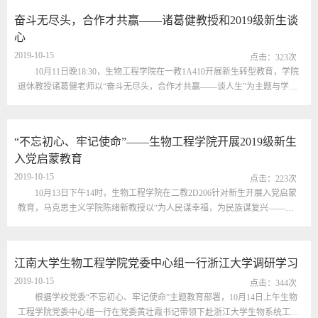
为全面了解学院青年教师的教学水平和发展潜力，生工学院党委书记黄壮霞
奋斗无尽头，合作才共赢——诸葛健教授和2019级新生谈
和教学副院长陈献忠也出席了本次会讲。参赛教师们高度重视此次会讲，并
心
做...
2019-10-15
点击：
323
次
10月11日晚18:30，生物工程学院在一教1A410开展新生转型教育，学院
退休教授诸葛健老师以“奋斗无尽头，合作才共赢——谈人生”为主题与学生
开展交流，学生工作部（处）思政科科长孙颖、辅导员张同舟和生物工程学
院2019级新生、“茅台班”联培生参加了此次活动。诸葛健教授于1957年-1962
年在南京工学院/无锡轻工业学院发酵专业学习，毕业后留校任教，是我国
“不忘初心、牢记使命”——生物工程学院开展2019级新生
著名的发酵工程和工业微生物学专家。讲座开始，诸葛老师亲切地问候了
入党启蒙教育
同...
2019-10-15
点击：
223
次
10月13日下午14时，生物工程学院在二教2D206针对新生开展入党启蒙
教育，马克思主义学院陈绪新教授以“为人民谋幸福，为民族谋复兴——读
懂中国共产党从胜利走向胜利的奋斗密码”为主题，给2019级新生带来了一
场精彩的讲座，辅导员张同舟老师参加了此次活动。讲座开始时，陈绪新教
授亲切地问候了到场同学，称这是一次灵魂与思想的碰撞。陈老师幽默生动
江南大学生物工程学院党委中心组一行浙江大学调研学习
的开场白立马引起了同学们的兴趣，现场气氛立刻活跃起来。别具一格的开
2019-10-15
场白之...
点击：
344
次
根据学校党委“不忘初心、牢记使命”主题教育部署，10月14日上午生物
工程学院党委中心组一行在党委黄壮霞书记带领下赴浙江大学生物系统工程