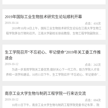
与食品科学学院进行主题调研。王晓燕书记、费兰兰副书记等党委班子成员
热情接待了中心组一行。黄书记首先介绍了此行的目的和意义，王书记对中
心组一行表示欢迎，双方围绕如何做实做好主题教育活动、党的建设、学院
2019年国际工业生物技术研究生论坛顺利开幕
内部管理机制、队伍建设等方面进行了深入交流。黄书记表示，向国内顶尖
2019-10-14
的...
点击：
416
次
2019年10月14日上午，国际工业生物技术​研究生论坛在江南大学生物工
程学院茅台厅顺利召开。江南大学副校长徐岩教授、生物工程学院副院长刘
龙教授、国际交流合作处相关负责人，以及中科院深圳先进技术研究院合成
生物化学研究中心执行主任罗小舟研究员、湖北省生物酶催化工程技术研究
中心主任张桂敏教授出席了开幕式，来自英国、捷克、韩国、日本、泰国、
生工学院召开“不忘初心、牢记使命”2019年关工委工作推
印度、希腊、中国等8个国家20余所高校近百位高校研究生代表参会。会议
进会
由生...
2019-10-12
点击：
242
次
为进一步发挥学院关工委优势,做好关心下一代工作，助力学院人才培
养和一流学科建设，10月11日下午，生工学院召开“不忘初心、牢记使命”
2019年关工委工作推进会。学院党委书记黄壮霞，关工委主任陈勇，副主任
吴骥一、陈献忠，委员诸葛健、张星元、陆燊佳，以及学生委员解雨晨参加
会议，与会人员围绕青年教师“传、帮、带”和关工委下半年度重点工作进行
南京工业大学生物与制药工程学院一行来访交流
了深入探讨。活动开始，陈勇对学院2019年关工委工作作了介绍，回顾了党
2019-10-12
团共...
点击：
694
次
10月11日下午，南京工业大学生物与制药工程学院党委书记韦萍 、院