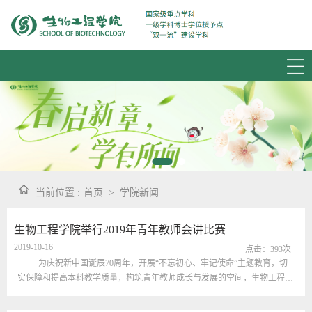
当前位置 :
首页
>
学院新闻
生物工程学院举行2019年青年教师会讲比赛
2019-10-16
点击：
393
次
为庆祝新中国诞辰70周年，开展“不忘初心、牢记使命”主题教育，切
实保障和提高本科教学质量，构筑青年教师成长与发展的空间，生物工程学
院2019年青年教师会讲比赛于10月16日在茅台厅顺利举行。来自各团队的18
名青年教师参加了本次会讲比赛，由学院一流学科教学团队成员担任评委。