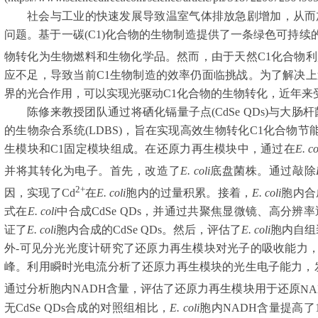
社会与工业的快速发展导致温室气体排放急剧增加，从而
问题。基于一碳
(C1)
化合物的生物制造提供了一条绿色可持续
物转化为生物燃料和生物化学品。然而，由于天然
C1
化合物利
应不足，导致当前
C1
生物制造的效率仍面临挑战。为了解决上
界的光合作用，可以实现光驱动
C1
化合物的生物转化，近年来
陈修来教授团队通过将硒化镉量子点
(CdSe QDs)
与大肠杆
的生物杂合系统
(LDBS)
，旨在实现高效生物转化
C1
化合物节
生模块和
C1
固定模块组成。在还原力再生模块中，通过在
E. co
并将其转化为电子。首先，改造了
E. coli
底盘菌株。通过敲除
2+
因，实现了
Cd
在
E. coli
胞内的过量积累。接着，
E. coli
胞内合
式在
E. coli
中合成
CdSe QDs
，并通过共聚焦显微镜、高分辨率
证了
E. coli
胞内合成的
CdSe QDs
。然后，评估了
E. coli
胞内自组
外
-
可见分光光度计研究了还原力再生模块对光子的吸收能力
峰。利用瞬时光电流分析了还原力再生模块的光生电子能力，
通过分析胞内
NADH
含量，评估了还原力再生模块用于还原
NA
无
CdSe QDs
合成的对照组相比，
E. coli
胞内
NADH
含量提高了