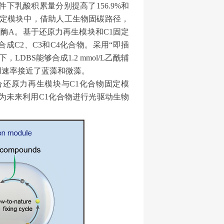
件下乳酸积累量分别提高了
156.9%
和
定模块中，借助人工生物固碳路径，
辅酶
A
。基于还原力再生模块和
C1
固定
合成
C2
、
C3
和
C4
化合物。采用“即插
下，
LDBS
能够合成
1.2 mmol/L
乙酰辅
用速率接近了蓝藻和微藻。
合还原力再生模块与
C1
化合物固定模
为未来利用
C1
化合物进行光驱动生物