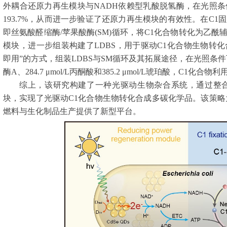
外耦合还原力再生模块与
NADH
依赖型乳酸脱氢酶，在光照条
193.7%
，从而进一步验证了还原力再生模块的有效性。在
C1
固
即丝氨酸醛缩酶
/
苹果酸酶
(SM)
循环，将
C1
化合物转化为乙酰
模块，进一步组装构建了
LDBS
，用于驱动
C1
化合物生物转化
即用”的方式，组装
LDBS
与
SM
循环及其拓展途径，在光照条件
酶
A
、
284.7
μ
mol/L
丙酮酸和
385.2
μ
mol/L
琥珀酸，
C1
化合物利
综上，该研究构建了一种光驱动生物杂合系统，通过整
块，实现了光驱动
C1
化合物生物转化合成多碳化学品。该策略
燃料与生化制品生产提供了新型平台。