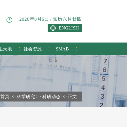
2026年8月6日 / 农历六月廿四
ENGLISH
:
:
:
生天地
社会资源
SMAB
首页
>>
科学研究
>>
科研动态
>>
正文