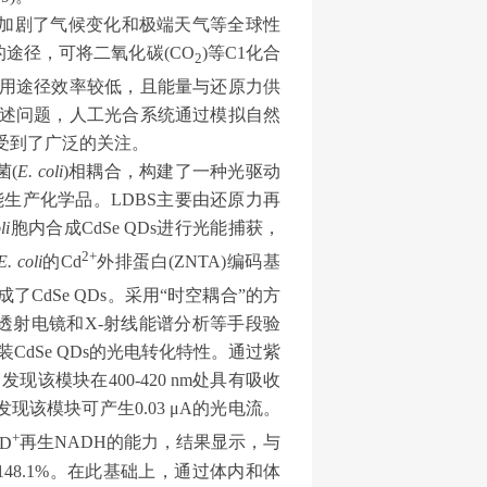
加剧了气候变化和极端天气等全球性
的途径，可将二氧化碳
(CO
)
等
C1
化合
2
用途径效率较低，且能量与还原力供
述问题，人工光合系统通过模拟自然
受到了广泛的关注。
菌
(
E. coli
)
相耦合，构建了一种光驱动
能生产化学品。
LDBS
主要由还原力再
li
胞内合成
CdSe QDs
进行光能捕获，
2+
E. coli
的
Cd
外排蛋白
(ZNTA)
编码基
成了
CdSe QDs
。采用“时空耦合”的方
透射电镜和
X-
射线能谱分析等手段验
装
CdSe QDs
的光电转化特性。通过紫
，发现该模块在
400-420 nm
处具有吸收
发现该模块可产生
0.03
μ
A
的光电流。
+
D
再生
NADH
的能力，结果显示，与
148.1%
。在此基础上，通过体内和体