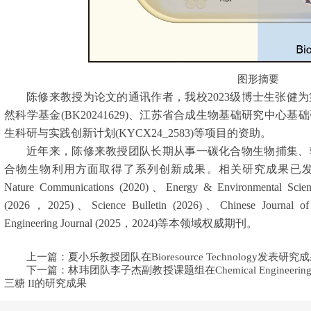
图形摘要
陈修来教授为论文的通讯作者，我校
2023
级博士生张健为
然科学基金
(BK20241629)
、江苏省合成生物基础研究中心基础
生科研与实践创新计划
(KYCX24_2583)
等项目的资助。
近年来，陈修来教授团队长期从事
一碳化合物生物捕集
、
合物
生物利用方面取得了系列创新成果。相关研究成果已
Nature Communications (2020)
、
Energy & Environmental Sci
(2026
，
2025)
、
Science Bulletin (2026)
、
Chinese Journal of
Engineering Journal (2025
，
2024)
等本领域权威期刊。
上一篇：夏小乐教授团队在Bioresource Technology发表研究
下一篇：林玮团队李子杰副教授课题组在Chemical Engineering
三糖 II的研究成果