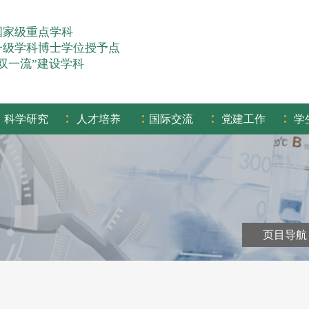
国家级重点学科
一级学科博士学位授予点
“双一流”建设学科
:
:
:
:
科学研究
人才培养
国际交流
党建工作
学
页目导航