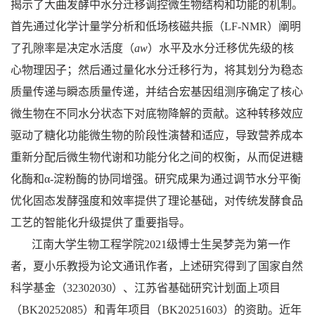
揭示了大曲发酵中水分迁移调控微生物结构和功能的机制。
首先通过化学计量学分析和低场核磁共振（
LF-NMR
）阐明
了孔隙率是决定水活度（
aw
）水平及水分迁移优先级的核
心物理因子；然后通过量化水分迁移行为，将其划分为稳态
质量传递与瞬态质量传递，并结合宏基因组测序确定了核心
微生物在不同水分状态下对底物降解的贡献。这种转移效应
驱动了糖化功能微生物的阶段性演替和适应，导致营养成本
重新分配后微生物代谢和功能分化之间的权衡，从而促进糖
化酶和
α-
淀粉酶的协同增强。研究成果为通过调节水分平衡
优化固态发酵强度和效率提供了理论基础，对传统发酵食品
工艺的智能化升级提供了重要指导。
江南大学生物工程学院
2021
级博士生吴梦尧为第一作
者，夏小乐教授为论文通讯作者，上述研究得到了国家自然
科学基金（
32302030
）、江苏省基础研究计划面上项目
（
BK20252085
）和青年项目（
BK20251603
）的资助。近年