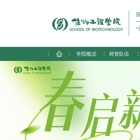
:
:
:
:
学院概况
师资队伍
<